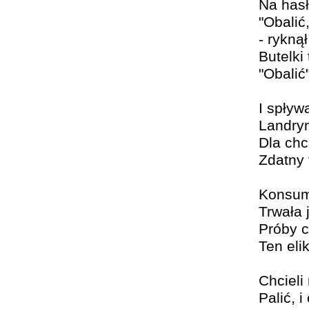
Na hasł
"Obalić
- rykną
Butelki
"Obalić"
I spływ
Landryn
Dla chc
Zdatny 
Konsum
Trwała 
Próby c
Ten eli
Chcieli
Palić, i