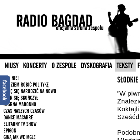
A JA NIE!
SŁODKIE
BĘDZIEM ROBIĆ POLITYKĘ
CHCĘ SIĘ NARODZIĆ NA NOWO
"W piw
CZAR SIĘ SKOŃCZYŁ
Znalez
CZARNA MADONNO
Koktajl
CZAS NASZYCH CZASÓW
Sześćdz
DANCE MACABRE
ELITARNY TV SHOW
EPIGON
Podobn
GINĄ JAK WE MGLE