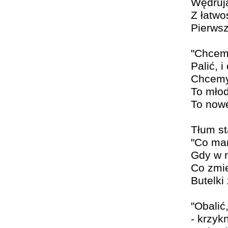
Wędrują
Z łatwo
Pierwsz
"Chcem
Palić, i
Chcemy
To młod
To nowe
Tłum st
"Co mam
Gdy w 
Co zmi
Butelki
"Obalić
- krzyk