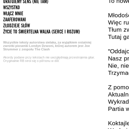
To nowe
URATUJEMY SENS (NIE TAM)
WSZYSTKO
WŁĄCZ MNIE
Młodośc
ZAAFEROWANI
Więc ru
ZŁODZIEJE SŁÓW
Tłum zw
ŻYCIE TO ŚMIERTELNA WALKA (SERCE I ROZUM)
Tutaj g
Wszystkie teksty autorstwa sielaka, za wyjątkiem ostatniej
zwrotki piosenki Londyn Dzwoni, której autorem jest Joe
Strummer z zespołu The Clash
"Oddaj
Nasz pr
Akordy podane przy tekstach nie uwzględniają przestrojenia gitar.
Oryginalnie RB stroi się o pół tonu w dół.
Nie, ni
Trzymać
Z pomo
Aktualn
Wykrad
Partia 
Koktajl