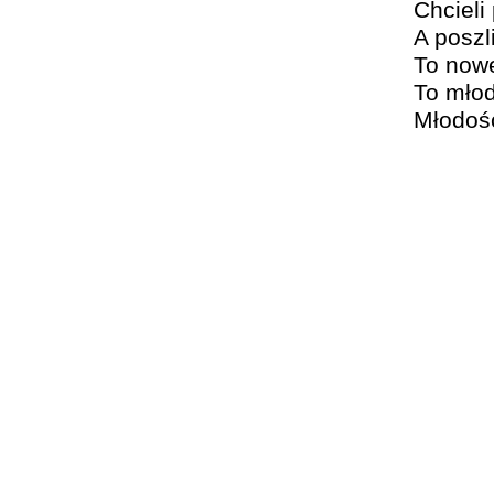
Chcieli
A poszl
To nowe
To młod
Młodość