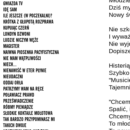
Młodzie
GWIAZDA TV
Dziś my
IDĘ SAM
Nowy św
ILE JESZCZE (W POCZEKALNI)?
KRÓTKA Z GŁUPOTĄ ROZPRAWA
KUPUJĄC CZERŃ
Nie szk
LONDYN DZWONI
I wywa
LUDZIE NICZYM WĘŻE
Nie wyj
MAGISTER
Dopisz
NAIWNA PIOSENKA PACYFISTYCZNA
NIE MAM WĄTPLIWOŚCI
NIECH...
Histeri
NIENAWIŚĆ W ETER PŁYNIE
Szybko 
NIEUDACZNI
"Music
ODDAJ ORŁA
Tajemni
PATRZYMY WAM NA RĘCE
POŁAWIACZ PRAWD
PRZEŚWIADCZENIE
"Chcem
RÓBMY PIENIĄDZE
Spalić, 
SŁODKIE KOKTAJLE MOŁOTOWA
Chcemy
TAK BARDZO PRZYPOMINASZ MI
To młod
TAKICH DWOJE